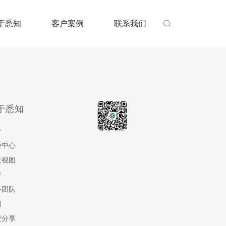
于悉知
客户案例
联系我们

于悉知
介
验中心
景视图
誉
务团队
闻
货分享