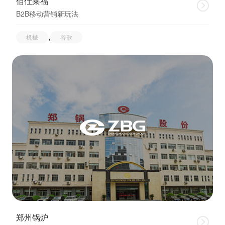
佰仕莱福

B2B移动营销新玩法
,
机械
谷歌
郑州锅炉
