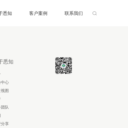
于悉知
客户案例
联系我们

于悉知
介
验中心
景视图
誉
务团队
闻
货分享