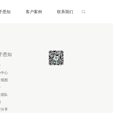
于悉知
客户案例
联系我们

于悉知
介
验中心
景视图
誉
务团队
闻
货分享