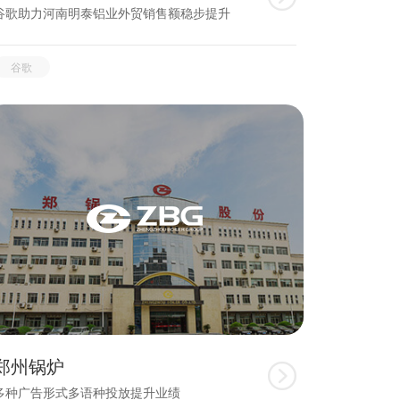
谷歌助力河南明泰铝业外贸销售额稳步提升
谷歌
郑州锅炉

多种广告形式多语种投放提升业绩