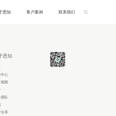
于悉知
客户案例
联系我们

于悉知
介
验中心
景视图
誉
务团队
闻
货分享