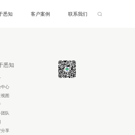
于悉知
客户案例
联系我们

于悉知
介
验中心
景视图
誉
务团队
闻
货分享