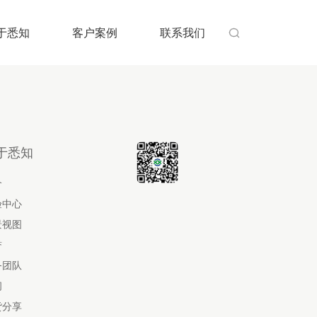
于悉知
客户案例
联系我们

于悉知
介
验中心
景视图
誉
务团队
闻
货分享