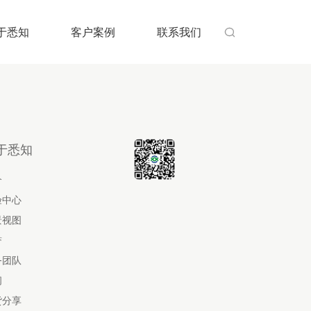
于悉知
客户案例
联系我们

于悉知
介
验中心
景视图
誉
务团队
闻
货分享