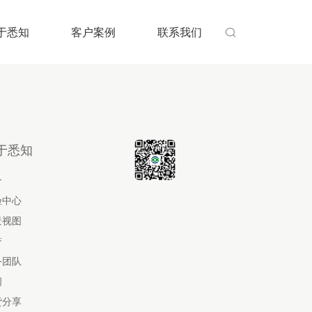
于悉知
客户案例
联系我们

于悉知
介
验中心
景视图
誉
务团队
闻
货分享