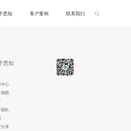
于悉知
客户案例
联系我们

于悉知
介
验中心
景视图
誉
务团队
闻
货分享