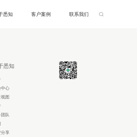
于悉知
客户案例
联系我们

于悉知
介
验中心
景视图
誉
务团队
闻
货分享