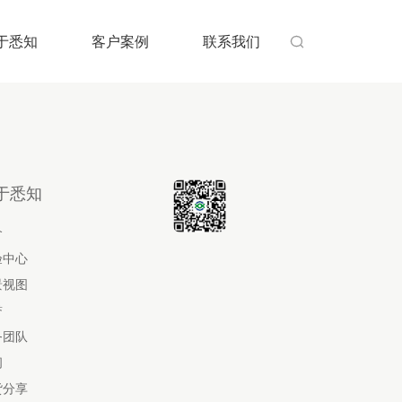
于悉知
客户案例
联系我们

于悉知
介
验中心
景视图
誉
务团队
闻
货分享