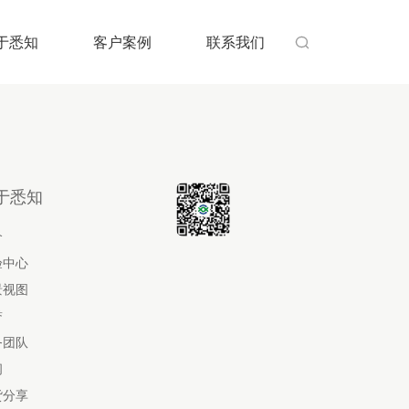
于悉知
客户案例
联系我们

于悉知
介
验中心
景视图
誉
务团队
闻
货分享